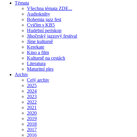
Témata
Všechna témata ZDE...
Audioknihy
Bohemia jazz fest
Cvičím s KB5
Hudební periskop
Jihočeský jazzový festival
Jíme kulturně
Kerekate
Kino a film
Kulturně na cestách
Literatura
Maturitní ples
Archiv
Celý archiv
2025
2024
2023
2022
2021
2020
2019
2018
2017
2016