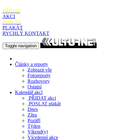
PŘIDAT
AKCI
POSLAT
PLAKÁT
RYCHLÝ KONTAKT
Toggle navigation
Články a reporty
Zobrazit vše
Fotoreporty
Rozhovory
Ostatní
Kalendář akcí
PŘIDAT
akci
POSLAT
plakát
Dnes
Zítra
Pozítří
Týden
Víkend(y)
Vícedenní akce