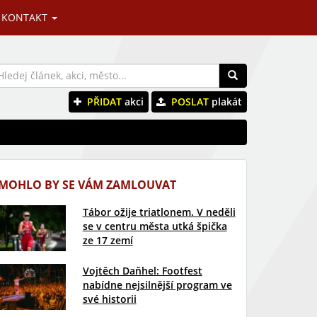
KONTAKT
PŘIDAT
akci
POSLAT
plakát
MOHLO BY SE VÁM ZAMLOUVAT
Tábor ožije triatlonem. V neděli
se v centru města utká špička
ze 17 zemí
Vojtěch Daňhel: Footfest
nabídne nejsilnější program ve
své historii