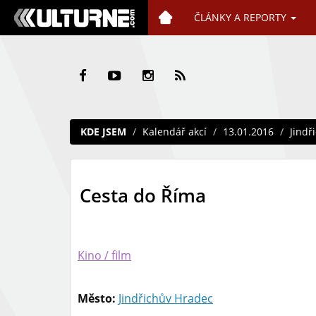
ČLÁNKY A REPORTY
KDE JSEM
Kalendář akcí
13.01.2016
Jindř
Cesta do Říma
Kino / film
Město:
Jindřichův Hradec