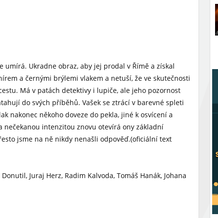
e umírá. Ukradne obraz, aby jej prodal v Římě a získal
knírem a černými brýlemi vlakem a netuší, že ve skutečnosti
stu. Má v patách detektivy i lupiče, ale jeho pozornost
atahují do svých příběhů. Vašek se ztrácí v barevné spleti
vlak nakonec někoho doveze do pekla, jiné k osvícení a
 nečekanou intenzitou znovu otevírá ony základní
 přesto jsme na ně nikdy nenašli odpověď.(oficiální text
v Donutil, Juraj Herz, Radim Kalvoda, Tomáš Hanák, Johana