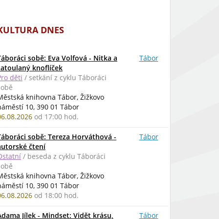
KULTURA DNES
Táboráci sobě: Eva Volfová - Nitka a
Tábor
zatoulaný knoflíček
Pro děti
/ setkání z cyklu Táboráci
sobě
Městská knihovna Tábor, Žižkovo
náměstí 10, 390 01 Tábor
06.08.2026
od 17:00 hod.
Táboráci sobě: Tereza Horváthová -
Tábor
autorské čtení
Ostatní
/ beseda z cyklu Táboráci
sobě
Městská knihovna Tábor, Žižkovo
náměstí 10, 390 01 Tábor
06.08.2026
od 18:00 hod.
Adama Jílek - Mindset: Vidět krásu,
Tábor