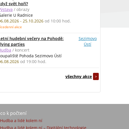
když svět hoří?
Výstava
/ obrazy
Galerie U Radnice
06.08.2026 - 25.10.2026
od 10:00 hod.
ícedenní akce
Letní hudební večery na Pohodě:
Sezimovo
Flying parties
Ústí
Hudba
/ koncert
koupaliště Pohoda Sezimovo Ústí
06.08.2026
od 19:00 hod.
všechny akce
>
co k počtení
) Hudba a lidé kolem ní
 Hudba a lidé kolem ní – Digitální technologie