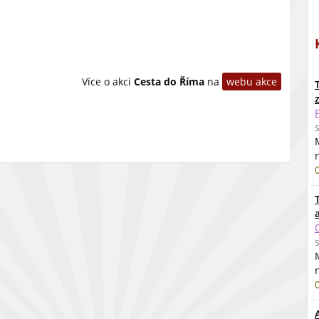
Více o akci
Cesta do Říma
na
webu akce