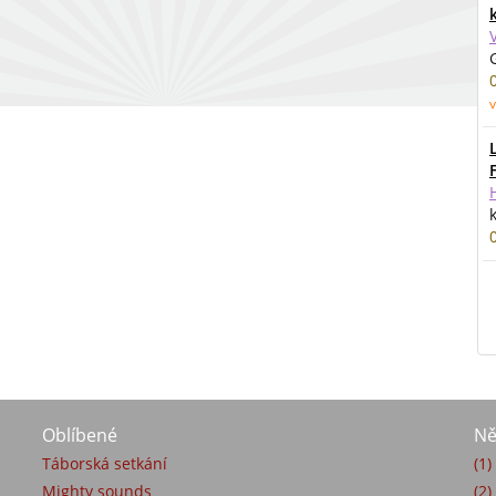
v
Oblíbené
Ně
Táborská setkání
(1
Mighty sounds
(2)