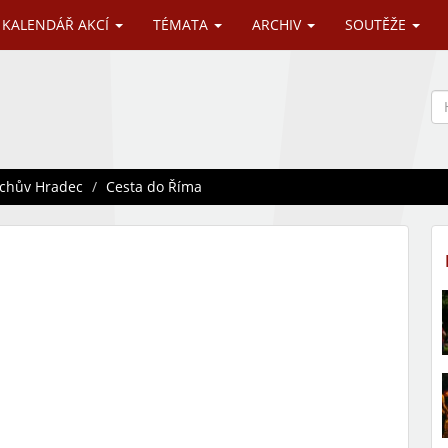
KALENDÁŘ AKCÍ
TÉMATA
ARCHIV
SOUTĚŽE
ichův Hradec
Cesta do Říma