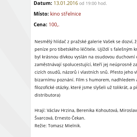
Datum:
13.01.2016
od 19:00 hod.
Místo:
kino střelnice
Cena:
100,.
Nesmělý hlídač z pražské galerie Vašek se dozví, ž
peníze pro tibetského léčitele. Ujíždí s falešným 
byl krásnou dívkou vyslán na osudovou duchovní ce
zaměstnávají spolucestující, kteří jej neúprosně z
cizích osudů, názorů i vlastních snů. Přesto jeho 
bizarnímu poznání. Film s humorem, nadhledem a
filozofické otázky, které jsme slyšeli už tolikrát, a
distributora)
Hrají: Václav Hrzina, Berenika Kohoutová, Mirosla
Švarcová, Ernesto Čekan.
Režie: Tomasz Mielnik.