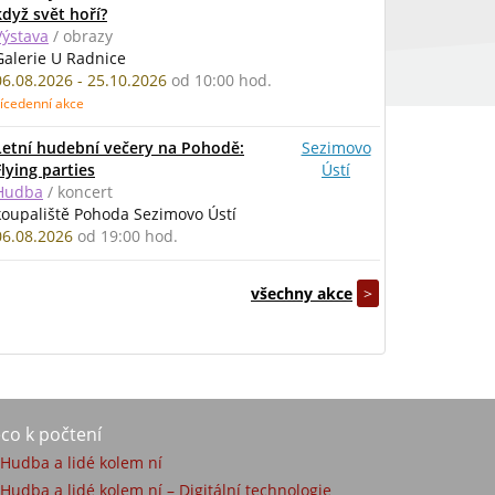
když svět hoří?
Výstava
/ obrazy
Galerie U Radnice
06.08.2026 - 25.10.2026
od 10:00 hod.
ícedenní akce
Letní hudební večery na Pohodě:
Sezimovo
Flying parties
Ústí
Hudba
/ koncert
koupaliště Pohoda Sezimovo Ústí
06.08.2026
od 19:00 hod.
všechny akce
>
co k počtení
) Hudba a lidé kolem ní
 Hudba a lidé kolem ní – Digitální technologie