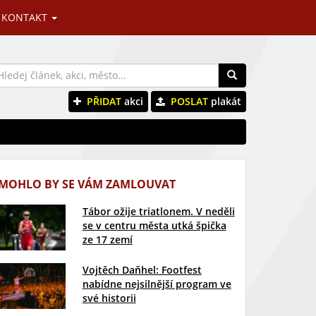
KONTAKT
PŘIDAT
akci
POSLAT
plakát
MOHLO BY SE VÁM ZAMLOUVAT
Tábor ožije triatlonem. V neděli
se v centru města utká špička
ze 17 zemí
Vojtěch Daňhel: Footfest
nabídne nejsilnější program ve
své historii