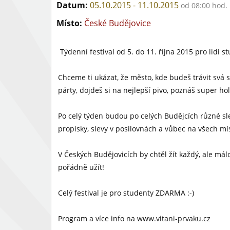
Datum:
05.10.2015 - 11.10.2015
od 08:00 hod.
Místo:
České Budějovice
Týdenní festival od 5. do 11. října 2015 pro lidi s
Chceme ti ukázat, že město, kde budeš trávit svá st
párty, dojdeš si na nejlepší pivo, poznáš super holk
Po celý týden budou po celých Budějcích různé slev
propisky, slevy v posilovnách a vůbec na všech mí
V Českých Budějovicích by chtěl žít každý, ale mál
pořádně užít!
Celý festival je pro studenty ZDARMA :-)
Program a více info na www.vitani-prvaku.cz