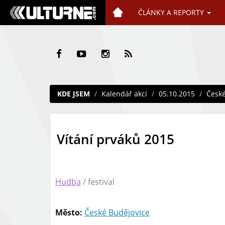
ČLÁNKY A REPORTY
KDE JSEM
Kalendář akcí
05.10.2015
České
Vítání prváků 2015
Hudba
/ festival
Město:
České Budějovice