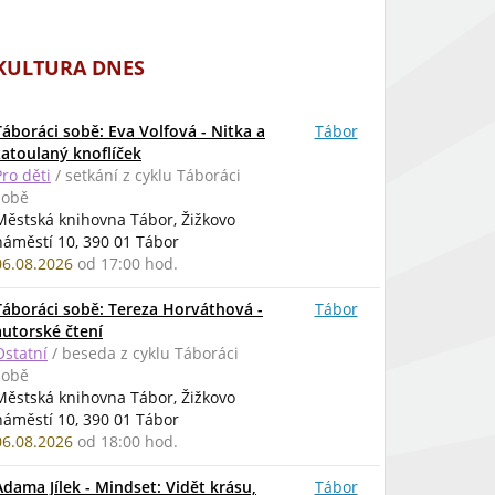
KULTURA DNES
Táboráci sobě: Eva Volfová - Nitka a
Tábor
zatoulaný knoflíček
Pro děti
/ setkání z cyklu Táboráci
sobě
Městská knihovna Tábor, Žižkovo
náměstí 10, 390 01 Tábor
06.08.2026
od 17:00 hod.
Táboráci sobě: Tereza Horváthová -
Tábor
autorské čtení
Ostatní
/ beseda z cyklu Táboráci
sobě
Městská knihovna Tábor, Žižkovo
náměstí 10, 390 01 Tábor
06.08.2026
od 18:00 hod.
Adama Jílek - Mindset: Vidět krásu,
Tábor