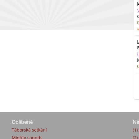
v
Oblíbené
Ně
Táborská setkání
(1
Mighty sounds
(2)