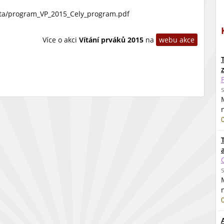
data/program_VP_2015_Cely_program.pdf
Více o akci
Vítání prváků 2015
na
webu akce