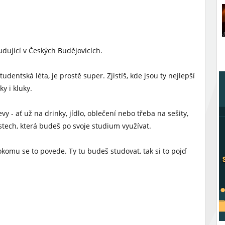
tudující v Českých Budějovicích.
udentská léta, je prostě super. Zjistíš, kde jsou ty nejlepší
y i kluky.
y - ať už na drinky, jídlo, oblečení nebo třeba na sešity,
stech, která budeš po svoje studium využívat.
okomu se to povede. Ty tu budeš studovat, tak si to pojď