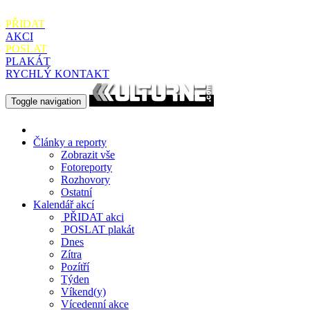
PŘIDAT
AKCI
POSLAT
PLAKÁT
RYCHLÝ KONTAKT
Toggle navigation
Články a reporty
Zobrazit vše
Fotoreporty
Rozhovory
Ostatní
Kalendář akcí
PŘIDAT
akci
POSLAT
plakát
Dnes
Zítra
Pozítří
Týden
Víkend(y)
Vícedenní akce