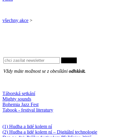
všechny akce
>
Vždy máte možnost se z obesíláni
odhlásit.
Oblíbené
Táborská setkání
Mighty sounds
Bohemia Jazz Fest
Tabook - festival literatury
Něco k počtení
(1) Hudba a lidé kolem ní
(2) Hudba a lidé kolem ní – Digitální technologie