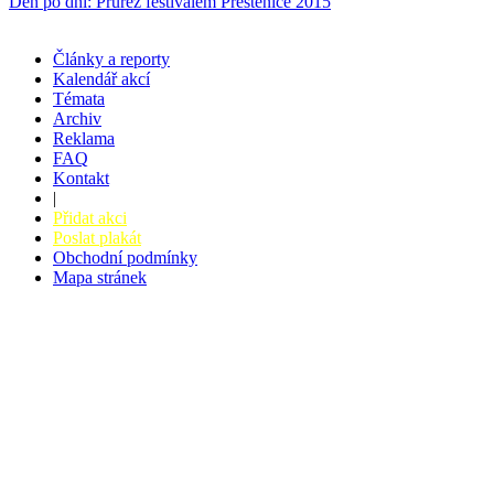
Den po dni: Průřez festivalem Přeštěnice 2015
Články a reporty
Kalendář akcí
Témata
Archiv
Reklama
FAQ
Kontakt
|
Přidat akci
Poslat plakát
Obchodní podmínky
Mapa stránek
v. 3.27 © 2008 - 2026
|
Tvorba webů a webových aplikací -
PETRSYRNY.CZ
Vstupenkový systém - BZUCO.CZ