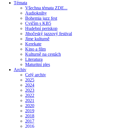
Témata
Všechna témata ZDE...
Audioknihy
Bohemia jazz fest
Cvičím s KB5
Hudební periskop
Jihočeský jazzový festival
Jíme kulturně
Kerekate
Kino a film
Kulturně na cestách
Literatura
Maturitní ples
Archiv
Celý archiv
2025
2024
2023
2022
2021
2020
2019
2018
2017
2016