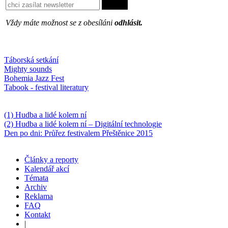
Vždy máte možnost se z obesíláni
odhlásit.
Oblíbené
Táborská setkání
Mighty sounds
Bohemia Jazz Fest
Tabook - festival literatury
Něco k počtení
(1) Hudba a lidé kolem ní
(2) Hudba a lidé kolem ní – Digitální technologie
Den po dni: Průřez festivalem Přeštěnice 2015
Články a reporty
Kalendář akcí
Témata
Archiv
Reklama
FAQ
Kontakt
|