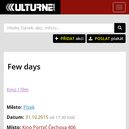
Tog
nav
PŘIDAT
akci
POSLAT
plakát
Few days
Kino / film
Město:
Písek
Datum:
31.10.2015
od 17:30 hod.
Místo:
Kino Portyč Čechova 406