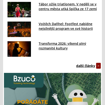
Tábor ožije triatlonem. V neděli se v
centru města utká špička ze 17 zemí
Vojtěch Daňhel: Footfest nabídne
nejsilnější program ve své historii
Transforma 2026: víkend plný
rozmanité kultury
další články
>