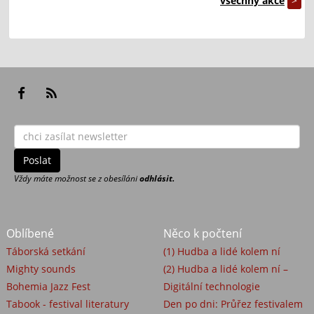
všechny akce
>
Vždy máte možnost se z obesíláni
odhlásit.
Oblíbené
Něco k počtení
Táborská setkání
(1) Hudba a lidé kolem ní
Mighty sounds
(2) Hudba a lidé kolem ní –
Bohemia Jazz Fest
Digitální technologie
Tabook - festival literatury
Den po dni: Průřez festivalem