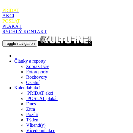
PŘIDAT
AKCI
POSLAT
PLAKÁT
RYCHLÝ KONTAKT
Toggle navigation
Články a reporty
Zobrazit vše
Fotoreporty
Rozhovory
Ostatní
Kalendář akcí
PŘIDAT
akci
POSLAT
plakát
Dnes
Zítra
Pozítří
Týden
Víkend(y)
Vícedenní akce