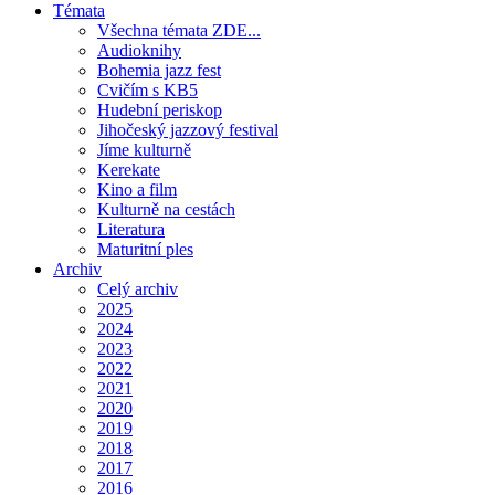
Témata
Všechna témata ZDE...
Audioknihy
Bohemia jazz fest
Cvičím s KB5
Hudební periskop
Jihočeský jazzový festival
Jíme kulturně
Kerekate
Kino a film
Kulturně na cestách
Literatura
Maturitní ples
Archiv
Celý archiv
2025
2024
2023
2022
2021
2020
2019
2018
2017
2016