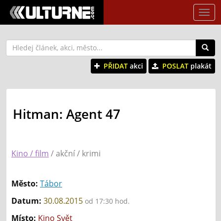
Tog
nav
PŘIDAT
akci
POSLAT
plakát
Hitman: Agent 47
Kino / film
/ akční / krimi
Město:
Tábor
Datum:
30.08.2015
od 17:30 hod.
Místo:
Kino Svět