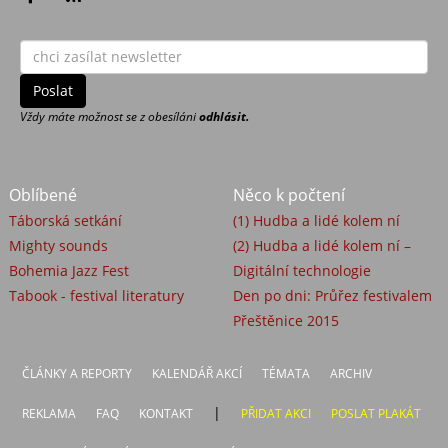
Vždy máte možnost se z obesíláni
odhlásit.
Oblíbené
Něco k počtení
Táborská setkání
(1) Hudba a lidé kolem ní
Mighty sounds
(2) Hudba a lidé kolem ní –
Bohemia Jazz Fest
Digitální technologie
Tabook - festival literatury
Den po dni: Průřez festivalem
Přeštěnice 2015
ČLÁNKY A REPORTY
KALENDÁŘ AKCÍ
TÉMATA
ARCHIV
|
REKLAMA
FAQ
KONTAKT
PŘIDAT AKCI
POSLAT PLAKÁT