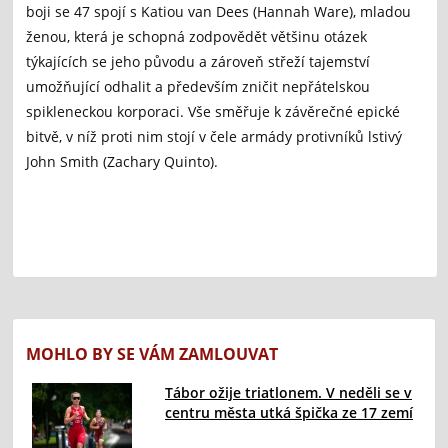
boji se 47 spojí s Katiou van Dees (Hannah Ware), mladou
ženou, která je schopná zodpovědět většinu otázek
týkajících se jeho původu a zároveň střeží tajemství
umožňující odhalit a především zničit nepřátelskou
spikleneckou korporaci. Vše směřuje k závěrečné epické
bitvě, v níž proti nim stojí v čele armády protivníků lstivý
John Smith (Zachary Quinto).
MOHLO BY SE VÁM ZAMLOUVAT
Tábor ožije triatlonem. V neděli se v
centru města utká špička ze 17 zemí