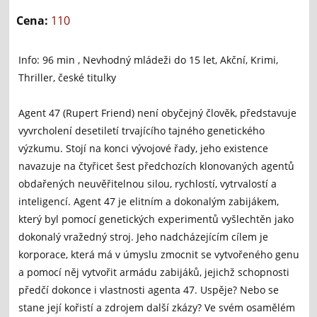
Cena:
110
Info: 96 min , Nevhodný mládeži do 15 let, Akční, Krimi,
Thriller, české titulky
Agent 47 (Rupert Friend) není obyčejný člověk, představuje
vyvrcholení desetiletí trvajícího tajného genetického
výzkumu. Stojí na konci vývojové řady, jeho existence
navazuje na čtyřicet šest předchozích klonovaných agentů
obdařených neuvěřitelnou silou, rychlostí, vytrvalostí a
inteligencí. Agent 47 je elitním a dokonalým zabijákem,
který byl pomocí genetických experimentů vyšlechtěn jako
dokonalý vražedný stroj. Jeho nadcházejícím cílem je
korporace, která má v úmyslu zmocnit se vytvořeného genu
a pomocí něj vytvořit armádu zabijáků, jejichž schopnosti
předčí dokonce i vlastnosti agenta 47. Uspěje? Nebo se
stane její kořistí a zdrojem další zkázy? Ve svém osamělém