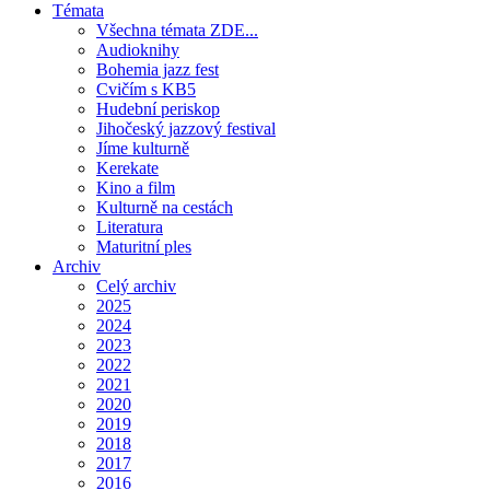
Témata
Všechna témata ZDE...
Audioknihy
Bohemia jazz fest
Cvičím s KB5
Hudební periskop
Jihočeský jazzový festival
Jíme kulturně
Kerekate
Kino a film
Kulturně na cestách
Literatura
Maturitní ples
Archiv
Celý archiv
2025
2024
2023
2022
2021
2020
2019
2018
2017
2016