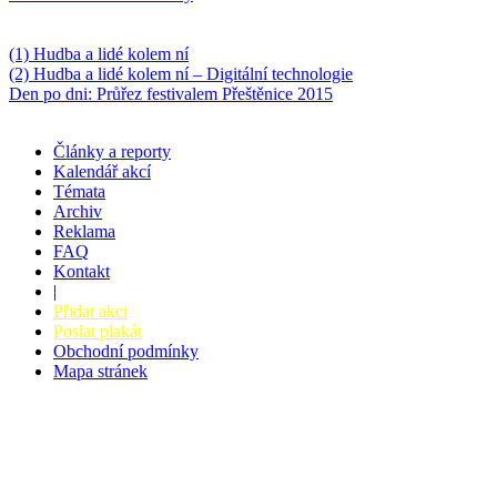
Něco k počtení
(1) Hudba a lidé kolem ní
(2) Hudba a lidé kolem ní – Digitální technologie
Den po dni: Průřez festivalem Přeštěnice 2015
Články a reporty
Kalendář akcí
Témata
Archiv
Reklama
FAQ
Kontakt
|
Přidat akci
Poslat plakát
Obchodní podmínky
Mapa stránek
v. 3.27 © 2008 - 2026
|
Tvorba webů a webových aplikací -
PETRSYRNY.CZ
Vstupenkový systém - BZUCO.CZ