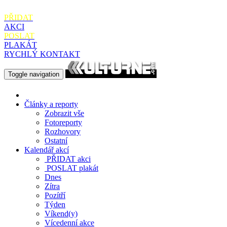
PŘIDAT
AKCI
POSLAT
PLAKÁT
RYCHLÝ KONTAKT
Toggle navigation
Články a reporty
Zobrazit vše
Fotoreporty
Rozhovory
Ostatní
Kalendář akcí
PŘIDAT
akci
POSLAT
plakát
Dnes
Zítra
Pozítří
Týden
Víkend(y)
Vícedenní akce