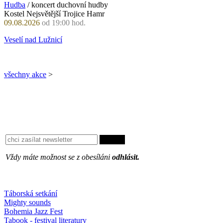
Hudba
/ koncert duchovní hudby
Kostel Nejsvětější Trojice Hamr
09.08.2026
od 19:00 hod.
Veselí nad Lužnicí
všechny akce
>
Vždy máte možnost se z obesíláni
odhlásit.
Oblíbené
Táborská setkání
Mighty sounds
Bohemia Jazz Fest
Tabook - festival literatury