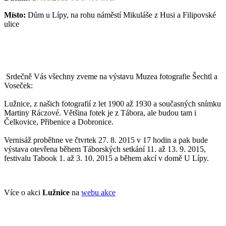
Místo:
Dům u Lípy, na rohu náměstí Mikuláše z Husi a Filipovské
ulice
Srdečně Vás všechny zveme na výstavu Muzea fotografie Šechtl a
Voseček:
Lužnice, z našich fotografií z let 1900 až 1930 a současných snímku
Martiny Ráczové. Většina fotek je z Tábora, ale budou tam i
Čelkovice, Přibenice a Dobronice.
Vernisáž proběhne ve čtvrtek 27. 8. 2015 v 17 hodin a pak bude
výstava otevřena během Táborských setkání 11. až 13. 9. 2015,
festivalu Tabook 1. až 3. 10. 2015 a během akcí v domě U Lípy.
Více o akci
Lužnice
na
webu akce