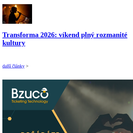
Transforma 2026: víkend plný rozmanité
kultury
další články
>