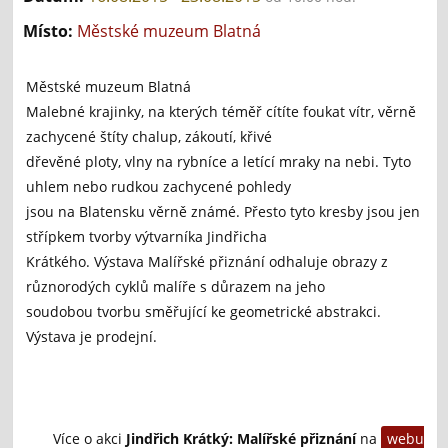
Místo:
Městské muzeum Blatná
Městské muzeum Blatná
Malebné krajinky, na kterých téměř cítíte foukat vítr, věrně
zachycené štíty chalup, zákoutí, křivé
dřevěné ploty, vlny na rybníce a letící mraky na nebi. Tyto
uhlem nebo rudkou zachycené pohledy
jsou na Blatensku věrně známé. Přesto tyto kresby jsou jen
střípkem tvorby výtvarníka Jindřicha
Krátkého. Výstava Malířské přiznání odhaluje obrazy z
různorodých cyklů malíře s důrazem na jeho
soudobou tvorbu směřující ke geometrické abstrakci.
Výstava je prodejní.
Více o akci
Jindřich Krátký: Malířské přiznání
na
webu