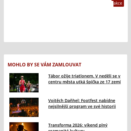
akce
MOHLO BY SE VÁM ZAMLOUVAT
Tábor ožije triatlonem. V neděli se v
centru města utká špička ze 17 zemí
Vojtěch Daňhel: Footfest nabídne
nejsilnější program ve své historii
Transforma 2026: víkend plný
rozmanité kultury