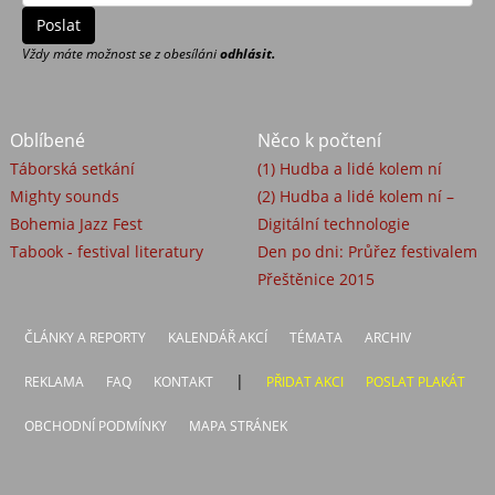
Vždy máte možnost se z obesíláni
odhlásit.
Oblíbené
Něco k počtení
Táborská setkání
(1) Hudba a lidé kolem ní
Mighty sounds
(2) Hudba a lidé kolem ní –
Bohemia Jazz Fest
Digitální technologie
Tabook - festival literatury
Den po dni: Průřez festivalem
Přeštěnice 2015
ČLÁNKY A REPORTY
KALENDÁŘ AKCÍ
TÉMATA
ARCHIV
|
REKLAMA
FAQ
KONTAKT
PŘIDAT AKCI
POSLAT PLAKÁT
OBCHODNÍ PODMÍNKY
MAPA STRÁNEK