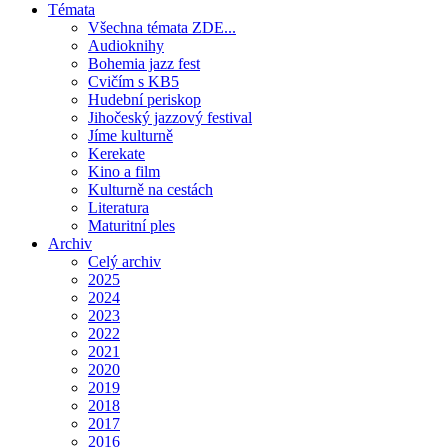
Témata
Všechna témata ZDE...
Audioknihy
Bohemia jazz fest
Cvičím s KB5
Hudební periskop
Jihočeský jazzový festival
Jíme kulturně
Kerekate
Kino a film
Kulturně na cestách
Literatura
Maturitní ples
Archiv
Celý archiv
2025
2024
2023
2022
2021
2020
2019
2018
2017
2016