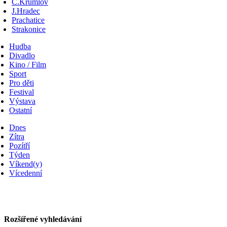
Č.Krumlov
J.Hradec
Prachatice
Strakonice
Hudba
Divadlo
Kino / Film
Sport
Pro děti
Festival
Výstava
Ostatní
Dnes
Zítra
Pozítří
Týden
Víkend(y)
Vícedenní
Rozšířené vyhledávání