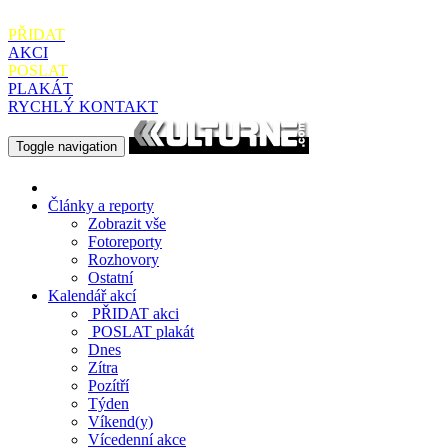
PŘIDAT
AKCI
POSLAT
PLAKÁT
RYCHLÝ KONTAKT
Toggle navigation
Články a reporty
Zobrazit vše
Fotoreporty
Rozhovory
Ostatní
Kalendář akcí
PŘIDAT
akci
POSLAT
plakát
Dnes
Zítra
Pozítří
Týden
Víkend(y)
Vícedenní akce