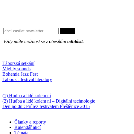
Vždy máte možnost se z obesíláni
odhlásit.
Oblíbené
Táborská setkání
Mighty sounds
Bohemia Jazz Fest
Tabook - festival literatury
Něco k počtení
(1) Hudba a lidé kolem ní
(2) Hudba a lidé kolem ní – Digitální technologie
Den po dni: Průřez festivalem Přeštěnice 2015
Články a reporty
Kalendář akcí
Témata