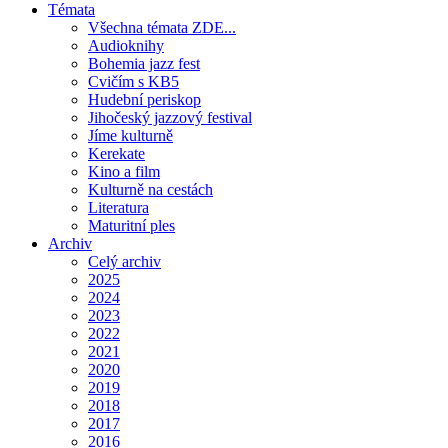
Témata
Všechna témata ZDE...
Audioknihy
Bohemia jazz fest
Cvičím s KB5
Hudební periskop
Jihočeský jazzový festival
Jíme kulturně
Kerekate
Kino a film
Kulturně na cestách
Literatura
Maturitní ples
Archiv
Celý archiv
2025
2024
2023
2022
2021
2020
2019
2018
2017
2016