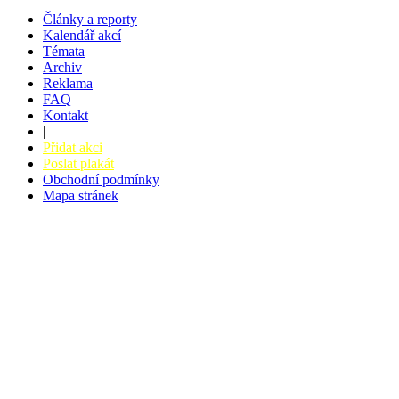
Články a reporty
Kalendář akcí
Témata
Archiv
Reklama
FAQ
Kontakt
|
Přidat akci
Poslat plakát
Obchodní podmínky
Mapa stránek
v. 3.27 © 2008 - 2026
|
Tvorba webů a webových aplikací -
PETRSYRNY.CZ
Vstupenkový systém - BZUCO.CZ