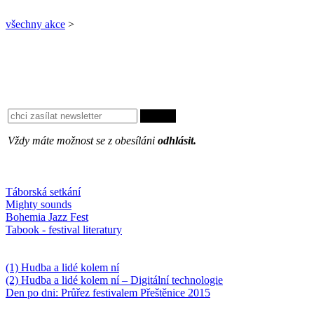
všechny akce
>
Vždy máte možnost se z obesíláni
odhlásit.
Oblíbené
Táborská setkání
Mighty sounds
Bohemia Jazz Fest
Tabook - festival literatury
Něco k počtení
(1) Hudba a lidé kolem ní
(2) Hudba a lidé kolem ní – Digitální technologie
Den po dni: Průřez festivalem Přeštěnice 2015