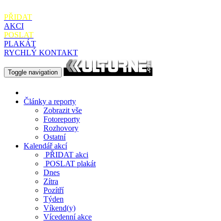
PŘIDAT
AKCI
POSLAT
PLAKÁT
RYCHLÝ KONTAKT
Toggle navigation
Články a reporty
Zobrazit vše
Fotoreporty
Rozhovory
Ostatní
Kalendář akcí
PŘIDAT
akci
POSLAT
plakát
Dnes
Zítra
Pozítří
Týden
Víkend(y)
Vícedenní akce