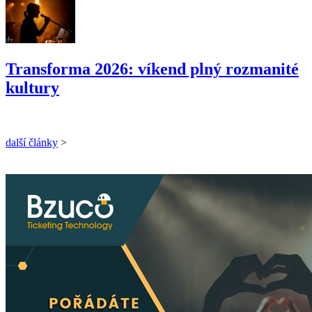
Transforma 2026: víkend plný rozmanité
kultury
další články
>