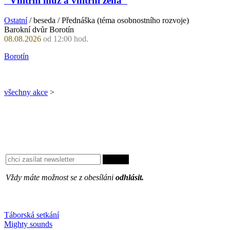
"Vnitřní muž a vnitřní žena"
Ostatní
/ beseda / Přednáška (téma osobnostního rozvoje)
Barokní dvůr Borotín
08.08.2026
od 12:00 hod.
Borotín
všechny akce
>
Vždy máte možnost se z obesíláni
odhlásit.
Oblíbené
Táborská setkání
Mighty sounds