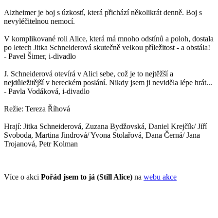
Alzheimer je boj s úzkostí, která přichází několikrát denně. Boj s
nevyléčitelnou nemocí.
V komplikované roli Alice, která má mnoho odstínů a poloh, dostala
po letech Jitka Schneiderová skutečně velkou příležitost - a obstála!
- Pavel Šimer, i-divadlo
J. Schneiderová otevírá v Alici sebe, což je to nejtěžší a
nejdůležitější v hereckém poslání. Nikdy jsem ji neviděla lépe hrát...
- Pavla Vodáková, i-divadlo
Režie: Tereza Říhová
Hrají: Jitka Schneiderová, Zuzana Bydžovská, Daniel Krejčík/ Jiří
Svoboda, Martina Jindrová/ Yvona Stolařová, Dana Černá/ Jana
Trojanová, Petr Kolman
Více o akci
Pořád jsem to já (Still Alice)
na
webu akce