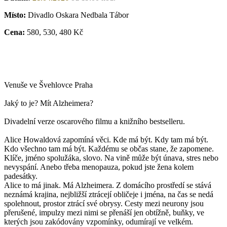
Místo:
Divadlo Oskara Nedbala Tábor
Cena:
580, 530, 480 Kč
Venuše ve Švehlovce Praha
Jaký to je? Mít Alzheimera?
Divadelní verze oscarového filmu a knižního bestselleru.
Alice Howaldová zapomíná věci. Kde má být. Kdy tam má být.
Kdo všechno tam má být. Každému se občas stane, že zapomene.
Klíče, jméno spolužáka, slovo. Na vině může být únava, stres nebo
nevyspání. Anebo třeba menopauza, pokud jste žena kolem
padesátky.
Alice to má jinak. Má Alzheimera. Z domácího prostředí se stává
neznámá krajina, nejbližší ztrácejí obličeje i jména, na čas se nedá
spolehnout, prostor ztrácí své obrysy. Cesty mezi neurony jsou
přerušené, impulzy mezi nimi se přenáší jen obtížně, buňky, ve
kterých jsou zakódovány vzpomínky, odumírají ve velkém.