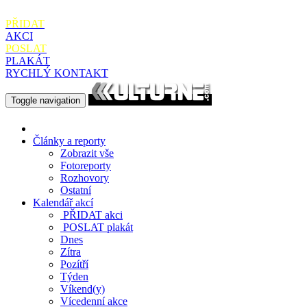
PŘIDAT
AKCI
POSLAT
PLAKÁT
RYCHLÝ KONTAKT
Toggle navigation
Články a reporty
Zobrazit vše
Fotoreporty
Rozhovory
Ostatní
Kalendář akcí
PŘIDAT
akci
POSLAT
plakát
Dnes
Zítra
Pozítří
Týden
Víkend(y)
Vícedenní akce