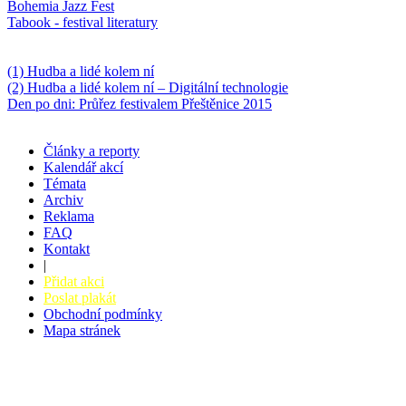
Bohemia Jazz Fest
Tabook - festival literatury
Něco k počtení
(1) Hudba a lidé kolem ní
(2) Hudba a lidé kolem ní – Digitální technologie
Den po dni: Průřez festivalem Přeštěnice 2015
Články a reporty
Kalendář akcí
Témata
Archiv
Reklama
FAQ
Kontakt
|
Přidat akci
Poslat plakát
Obchodní podmínky
Mapa stránek
v. 3.27 © 2008 - 2026
|
Tvorba webů a webových aplikací -