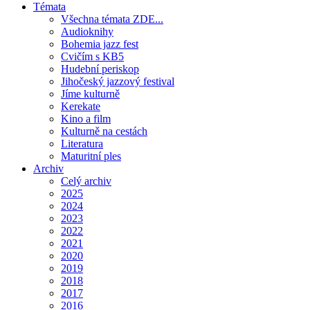
Témata
Všechna témata ZDE...
Audioknihy
Bohemia jazz fest
Cvičím s KB5
Hudební periskop
Jihočeský jazzový festival
Jíme kulturně
Kerekate
Kino a film
Kulturně na cestách
Literatura
Maturitní ples
Archiv
Celý archiv
2025
2024
2023
2022
2021
2020
2019
2018
2017
2016