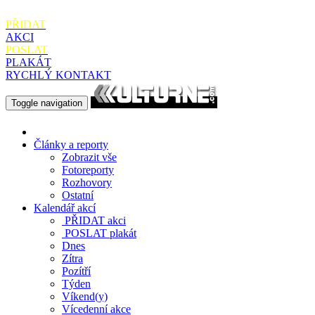
PŘIDAT
AKCI
POSLAT
PLAKÁT
RYCHLÝ KONTAKT
Toggle navigation
Články a reporty
Zobrazit vše
Fotoreporty
Rozhovory
Ostatní
Kalendář akcí
PŘIDAT
akci
POSLAT
plakát
Dnes
Zítra
Pozítří
Týden
Víkend(y)
Vícedenní akce