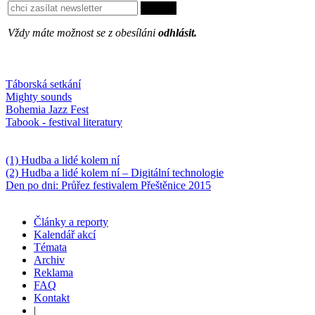
Vždy máte možnost se z obesíláni
odhlásit.
Oblíbené
Táborská setkání
Mighty sounds
Bohemia Jazz Fest
Tabook - festival literatury
Něco k počtení
(1) Hudba a lidé kolem ní
(2) Hudba a lidé kolem ní – Digitální technologie
Den po dni: Průřez festivalem Přeštěnice 2015
Články a reporty
Kalendář akcí
Témata
Archiv
Reklama
FAQ
Kontakt
|