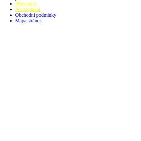
Přidat akci
Poslat plakát
Obchodní podmínky
Mapa stránek
v. 3.27 © 2008 - 2026
|
Tvorba webů a webových aplikací -
PETRSYRNY.CZ
Vstupenkový systém - BZUCO.CZ