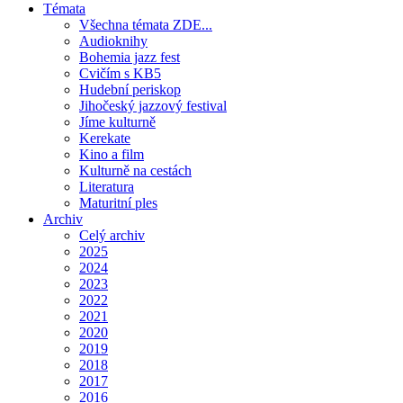
Témata
Všechna témata ZDE...
Audioknihy
Bohemia jazz fest
Cvičím s KB5
Hudební periskop
Jihočeský jazzový festival
Jíme kulturně
Kerekate
Kino a film
Kulturně na cestách
Literatura
Maturitní ples
Archiv
Celý archiv
2025
2024
2023
2022
2021
2020
2019
2018
2017
2016