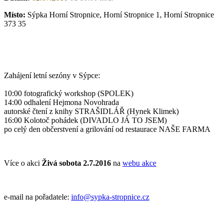
Místo:
Sýpka Horní Stropnice, Horní Stropnice 1, Horní Stropnice
373 35
Zahájení letní sezóny v Sýpce:
10:00 fotografický workshop (SPOLEK)
14:00 odhalení Hejmona Novohrada
autorské čtení z knihy STRAŠIDLÁŘ (Hynek Klimek)
16:00 Kolotoč pohádek (DIVADLO JÁ TO JSEM)
po celý den občerstvení a grilování od restaurace NAŠE FARMA
Více o akci
Živá sobota 2.7.2016
na
webu akce
e-mail na pořadatele:
info@sypka-stropnice.cz